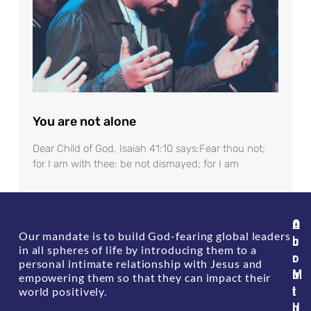
You are not alone
Dear Child of God, Isaiah 41:10 says:Fear thou not;
for I am with thee: be not dismayed; for I am
A
O
Our mandate is to build God-fearing global leaders
b
u
in all spheres of life by introducing them to a
o
r
personal intimate relationship with Jesus and
u
M
empowering them so that they can impact their
t
i
world positively.
U
n